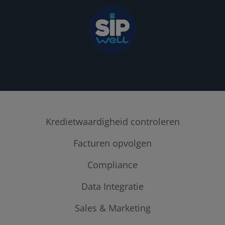
Kredietwaardigheid controleren
credit checks & kredietrapporten
Facturen opvolgen
Internationale kredietrapporten
Ledger Credit Management
Compliance
Bedrijfsmonitoring
Betalingsgedrag klanten
Compliance: UBO, PEP's & sancties
Data Integratie
Incasso
Sales & Marketing
Creditsafe API