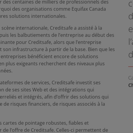
c
 des centaines de milliers de professionnels des
urquoi des organisations comme Equifax Canada
d
ures solutions internationales.
e
 scène internationale, Creditsafe a assisté à la
puis les balbutiements de l’entreprise au début des
l
nante pour Creditsafe, alors que l’entreprise
 son infrastructure à partir de la base. Bien que les
d
 entreprises bénéficient encore de solutions
us en plus exigeants recherchent des niveaux plus
nnées.
Ca
ateformes de services, Creditsafe investit ses
Ch
n de ses sites Web et des intégrations qui
rreliés et intégrés, afin d’offrir des solutions qui
e de risques financiers, de risques associés à la
 cartes de pointage robustes, fiables et
de l’offre de Creditsafe. Celles-ci permettent de