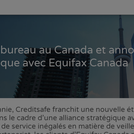
n bureau au Canada et ann
gique avec Equifax Canada
nie, Creditsafe franchit une nouvelle é
 le cadre d’une alliance stratégique av
x de service inégalés en matière de veil