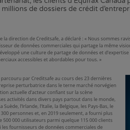
rtenariat, les clients d’Equifax Canada 
millions de dossiers de crédit d’entrepr
e la direction de Creditsafe, a déclaré : « Nous sommes ravi
nisseur de données commerciales qui partage la même vision
éveloppé une culture de partage de données et d’expertise 
rciaux accessibles et abordables pour tous. »
parcouru par Creditsafe au cours des 23 dernières
eprise perturbatrice dans le terne marché norvégien
ion actuelle d’acteur confiant sur la scène
es activités dans divers pays partout dans le monde,
Suède, l’Irlande, l’Italie, la Belgique, les Pays-Bas, le
 1 300 personnes et, en 2019 seulement, a fourni plus
de 500 000 utilisateurs parmi quelque 115 000 clients
i les fournisseurs de données commerciales de