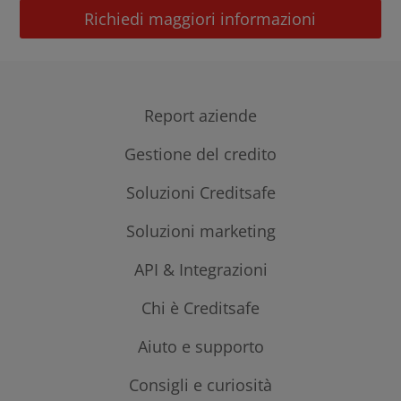
Richiedi maggiori informazioni
Report aziende
Gestione del credito
Report aziende italiane
Report aziende estere
Esperienze di pagamento
Soluzioni Creditsafe
Monitoraggio aziendale
Mediazione creditizia
Soluzioni marketing
Impact Indicator
Informazioni investigate
API & Integrazioni
Prospect Marketing
Pacchetti Creditsafe
Data Quality
Chi è Creditsafe
Integrazione dati
Prova gratuita
API Monitoring
Aiuto e supporto
La nostra storia
Invoice Trading
I nostri dati
Consigli e curiosità
Contattaci