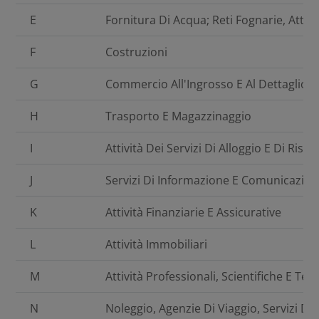
E
Fornitura Di Acqua; Reti Fognarie, Attiv
F
Costruzioni
G
Commercio All'Ingrosso E Al Dettaglio; R
H
Trasporto E Magazzinaggio
I
Attività Dei Servizi Di Alloggio E Di Rist
J
Servizi Di Informazione E Comunicazio
K
Attività Finanziarie E Assicurative
L
Attività Immobiliari
M
Attività Professionali, Scientifiche E Tec
N
Noleggio, Agenzie Di Viaggio, Servizi Di