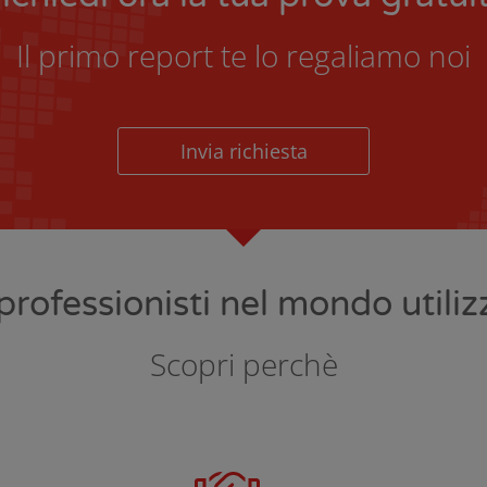
Il primo report te lo regaliamo noi
Invia richiesta
rofessionisti nel mondo utili
Scopri perchè