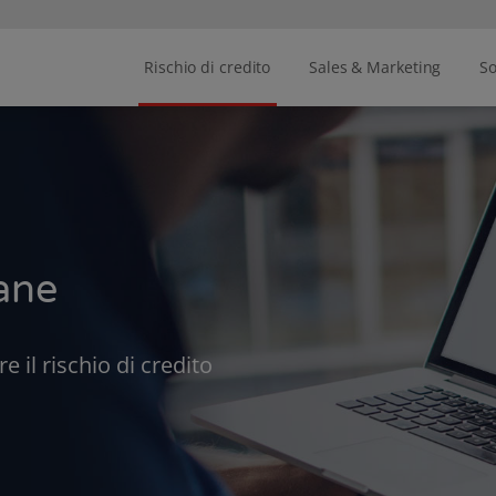
Rischio di credito
Sales & Marketing
So
iane
 il rischio di credito